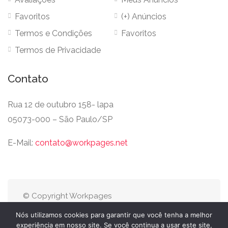
Favoritos
(+) Anúncios
Termos e Condições
Favoritos
Termos de Privacidade
Contato
Rua 12 de outubro 158- lapa
05073-000 – São Paulo/SP
E-Mail:
contato@workpages.net
© Copyright Workpages
Ltda • Todos os direitos
Nós utilizamos cookies para garantir que você tenha a melhor
reservados.
experiência em nosso site. Se você continua a usar este site,